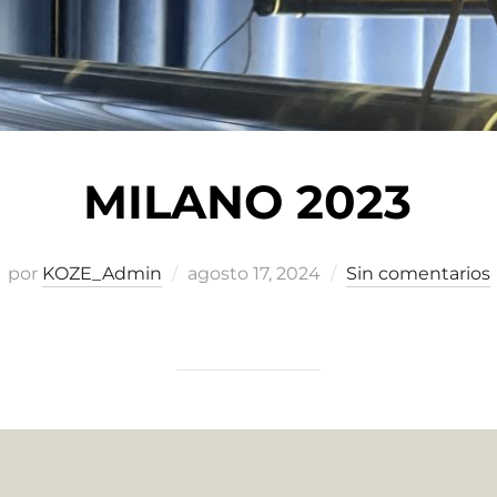
MILANO 2023
Publicado
por
KOZE_Admin
agosto 17, 2024
Sin comentarios
el